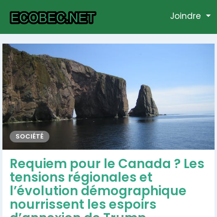
Joindre
SOCIÉTÉ
Requiem pour le Canada ? Les
tensions régionales et
l’évolution démographique
nourrissent les espoirs