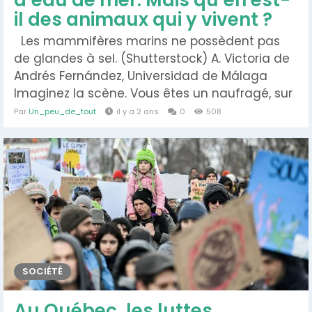
d’eau de mer. Mais qu’en est-
il des animaux qui y vivent ?
Les mammifères marins ne possèdent pas
de glandes à sel. (Shutterstock) A. Victoria de
Andrés Fernández, Universidad de Málaga
Imaginez la scène. Vous êtes un naufragé, sur
une île déserte entourée d’eau de mer. Et vous
Par
Un_peu_de_tout
il y a 2 ans
0
508
avez soif. Très soif. Vous êtes alors confronté à
un dilemme torturant : dois-je boire cette eau
salée qui m’entoure, ou alors mourir...
SOCIÉTÉ
Au Québec, les luttes