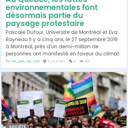
environnementales font
désormais partie du
paysage protestaire
Pascale Dufour, Université de Montréal et Eva
Rayneau Il y a cinq ans, le 27 septembre 2019
à Montréal, près d’un demi-million de
personnes ont manifesté en faveur du climat.
Cette « manifestation monstre » aurait pu
Par
Un_peu_de_tout
il y a 2 ans
0
1191
marquer un tournant dans la lutte au
changement climatique si la pandémie
n’avait pas stoppé net cet élan de la société
civile. Où en sommes-nous...
SOCIÉTÉ