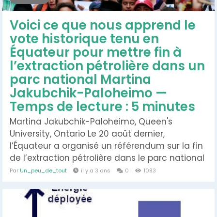
Voici ce que nous apprend le
vote historique tenu en
Équateur pour mettre fin à
l’extraction pétrolière dans un
parc national Martina
Jakubchik-Paloheimo —
Temps de lecture : 5 minutes
Martina Jakubchik-Paloheimo, Queen's
University, Ontario Le 20 août dernier,
l’Équateur a organisé un référendum sur la fin
de l’extraction pétrolière dans le parc national
Yasuní, ce qui représente une décision
Par
Un_peu_de_tout
il y a 3 ans
0
1083
historique dans l’effort mondial pour stopper
l’extraction de combustibles fossiles dans les
régions d’une grande importance écologique.