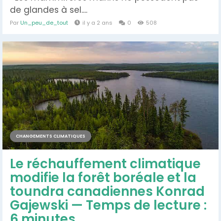
de glandes à sel....
Par
Un_peu_de_tout
il y a 2 ans
0
508
CHANGEMENTS CLIMATIQUES
Le réchauffement climatique
modifie la forêt boréale et la
toundra canadiennes Konrad
Gajewski — Temps de lecture :
6 minutes