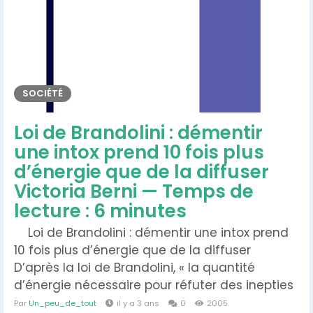
À l’heure...
SOCIÉTÉ
Loi de Brandolini : démentir
une intox prend 10 fois plus
d’énergie que de la diffuser
Victoria Berni — Temps de
lecture : 6 minutes
Loi de Brandolini : démentir une intox prend
10 fois plus d’énergie que de la diffuser
D’après la loi de Brandolini, « la quantité
d’énergie nécessaire pour réfuter des inepties
est bien supérieure à celle qui a permis de les
Par
Un_peu_de_tout
il y a 3 ans
0
2005