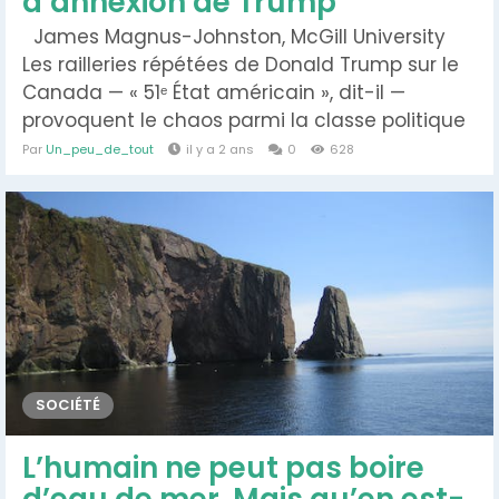
d’annexion de Trump
James Magnus-Johnston, McGill University
Les railleries répétées de Donald Trump sur le
Canada — « 51ᵉ État américain », dit-il —
provoquent le chaos parmi la classe politique
canadienne. En témoignent les dernières
Par
Un_peu_de_tout
il y a 2 ans
0
628
réprimandes du premier ministre ontarien
Doug Ford à l’endroit de son homologue
albertaine, Danielle Smith, après sa visite chez
le président...
SOCIÉTÉ
L’humain ne peut pas boire